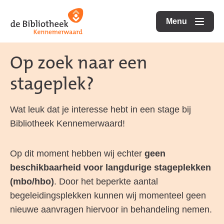
Ga
Ga
Ga
direct
direct
Menu
naar
openen
naar
naar
de
de
de
Op zoek naar een
homepagina
content
footer
stageplek?
Wat leuk dat je interesse hebt in een stage bij
Bibliotheek Kennemerwaard!
Op dit moment hebben wij echter
geen
beschikbaarheid voor langdurige stageplekken
(mbo/hbo)
. Door het beperkte aantal
begeleidingsplekken kunnen wij momenteel geen
nieuwe aanvragen hiervoor in behandeling nemen.