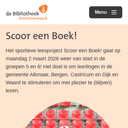
Ga
Ga
Ga
direct
direct
Menu
naar
openen
naar
naar
de
de
de
Scoor een Boek!
homepagina
content
footer
Het sportieve leesproject Scoor een Boek! gaat op
maandag 2 maart 2026 weer van start in de
groepen 5 en 6! Het doel is om leerlingen in de
gemeente Alkmaar, Bergen, Castricum en Dijk en
Waard te stimuleren om met plezier te (blijven)
lezen.