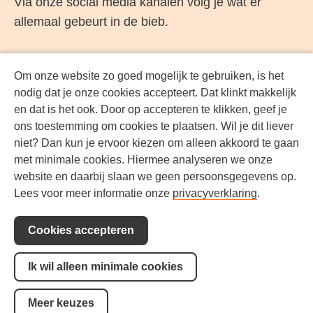
Via onze social media kanalen volg je wat er
allemaal gebeurt in de bieb.
Om onze website zo goed mogelijk te gebruiken, is het
Facebook
LinkedIn
Instagram
YouTube
nodig dat je onze cookies accepteert. Dat klinkt makkelijk
en dat is het ook. Door op accepteren te klikken, geef je
ons toestemming om cookies te plaatsen. Wil je dit liever
niet? Dan kun je ervoor kiezen om alleen akkoord te gaan
met minimale cookies. Hiermee analyseren we onze
website en daarbij slaan we geen persoonsgegevens op.
Lees voor meer informatie onze
privacyverklaring
.
Cookies accepteren
Werken bij
Geef een gift
Ik wil alleen minimale cookies
Contact
Cookie-instellingen
Meer keuzes