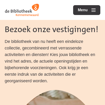
Ga
Ga
Ga
direct
direct
Menu
naar
openen
naar
naar
de
de
de
Bezoek onze vestigingen!
homepagina
content
footer
De bibliotheek van nu heeft een eindeloze
collectie, gecombineerd met verrassende
activiteiten en diensten! Kies jouw bibliotheek en
vind het adres, de actuele openingstijden en
bijbehorende voorzieningen. Ook krijg je een
eerste indruk van de activiteiten die er
georganiseerd worden.