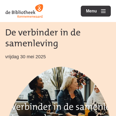
Ga
Ga
Ga
direct
direct
Menu
naar
openen
naar
naar
de
de
de
De verbinder in de
homepagina
content
footer
samenleving
vrijdag 30 mei 2025