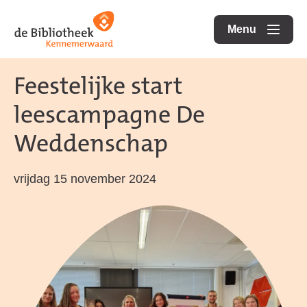
Ga
Ga
Ga
direct
direct
Menu
naar
openen
naar
naar
de
de
de
Feestelijke start
homepagina
content
footer
leescampagne De
Weddenschap
vrijdag 15 november 2024