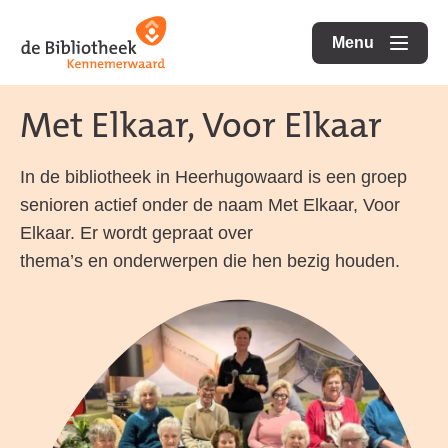
Ga
Ga
Ga
direct
direct
Menu
naar
openen
naar
naar
de
de
de
Met Elkaar, Voor Elkaar
homepagina
content
footer
In de bibliotheek in Heerhugowaard is een groep
senioren actief onder de naam Met Elkaar, Voor
Elkaar. Er wordt gepraat over
thema’s en onderwerpen die hen bezig houden.