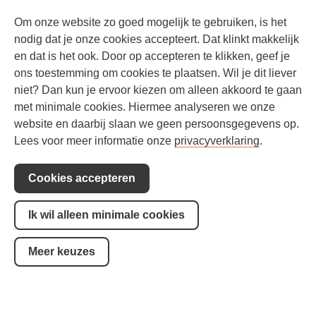
Om onze website zo goed mogelijk te gebruiken, is het
Facebook
LinkedIn
Instagram
YouTube
nodig dat je onze cookies accepteert. Dat klinkt makkelijk
en dat is het ook. Door op accepteren te klikken, geef je
ons toestemming om cookies te plaatsen. Wil je dit liever
niet? Dan kun je ervoor kiezen om alleen akkoord te gaan
met minimale cookies. Hiermee analyseren we onze
website en daarbij slaan we geen persoonsgegevens op.
Lees voor meer informatie onze
privacyverklaring
.
Cookies accepteren
Werken bij
Geef een gift
Ik wil alleen minimale cookies
Contact
Cookie-instellingen
Meer keuzes