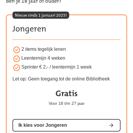
Ben je 18 jaar of ouder?
Nieuw sinds 1 januari 2025!
Jongeren
2 items tegelijk lenen
Voordelen
van
Leentermijn 4 weken
het
Sprinter € 2,- / leentermijn 1 week
Jongeren
Let op: Geen toegang tot de online Bibliotheek
abonnement:
Gratis
Kosten
van
Voor 18 t/m 27 jaar
het
abonnement:
Ik kies voor Jongeren