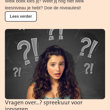
Welk boek kies jij? Weet jij nog niet welk
leesniveau je hebt? Doe de niveautest!
Lees verder
Vragen over...? spreekuur voor
jongeren