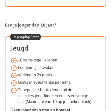
Ben je jonger dan 18 jaar?
De jeugdige lezer
Jeugd
10 items tegelijk lenen
Voordelen
van
Leentermijn 4 weken
het
Verlengen 2x gratis
Jeugd
Gratis inleverattentie per e-mail
abonnement:
Onbeperkt e-books lenen uit de
collecties jeugdboeken en Lezen voor je
Lijst (Maximaal van 10 op je boekenplank)
Geen inschrijfkosten en boetes!