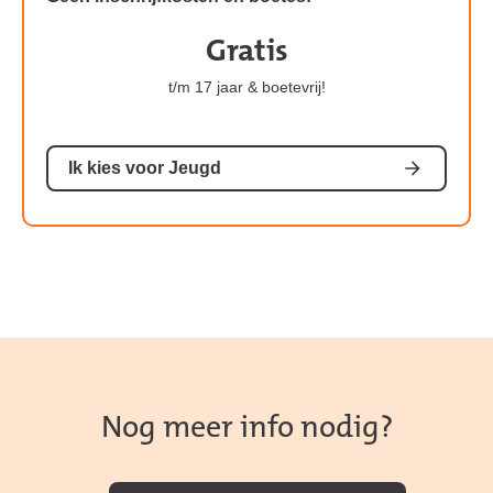
Gratis
Kosten
van
t/m 17 jaar & boetevrij!
het
abonnement:
Ik kies voor Jeugd
Nog meer info nodig?