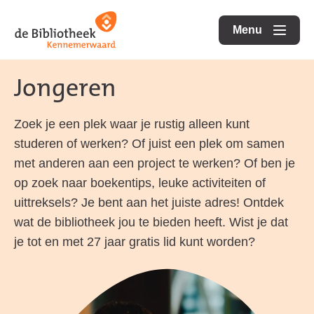
Ga
Ga
Ga
direct
direct
Menu
naar
openen
naar
naar
de
de
de
Jongeren
homepagina
content
footer
Zoek je een plek waar je rustig alleen kunt
studeren of werken? Of juist een plek om samen
met anderen aan een project te werken? Of ben je
op zoek naar boekentips, leuke activiteiten of
uittreksels? Je bent aan het juiste adres! Ontdek
wat de bibliotheek jou te bieden heeft. Wist je dat
je tot en met 27 jaar gratis lid kunt worden?