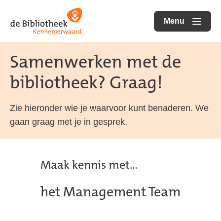
Ga
Ga
Ga
direct
direct
Menu
naar
openen
naar
naar
de
de
de
Samenwerken met de
homepagina
content
footer
bibliotheek? Graag!
Zie hieronder wie je waarvoor kunt benaderen. We
gaan graag met je in gesprek.
Maak kennis met...
het Management Team