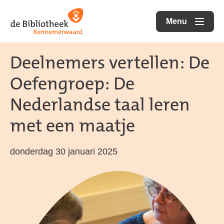
Ga
Ga
Ga
direct
direct
Menu
naar
openen
naar
naar
de
de
de
Deelnemers vertellen: De
homepagina
content
footer
Oefengroep: De
Nederlandse taal leren
met een maatje
donderdag 30 januari 2025