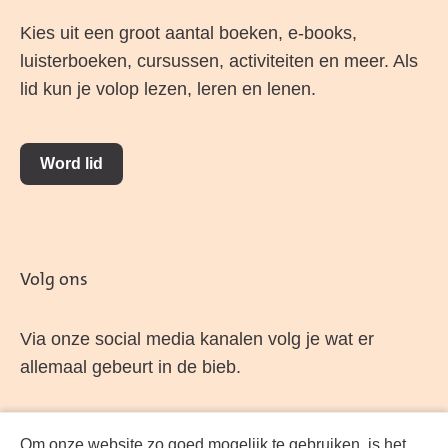
Kies uit een groot aantal boeken, e-books,
luisterboeken, cursussen, activiteiten en meer. Als
lid kun je volop lezen, leren en lenen.
Word lid
Volg ons
Via onze social media kanalen volg je wat er
allemaal gebeurt in de bieb.
Om onze website zo goed mogelijk te gebruiken, is het
Facebook
LinkedIn
Instagram
YouTube