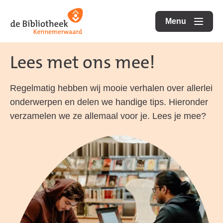
Ga
Ga
Ga
direct
direct
Menu
naar
openen
naar
naar
de
de
de
Lees met ons mee!
homepagina
content
footer
Regelmatig hebben wij mooie verhalen over allerlei
onderwerpen en delen we handige tips. Hieronder
verzamelen we ze allemaal voor je. Lees je mee?