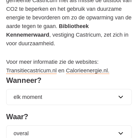
gemeente Castricum met als missie de uitstoot van
CO2 te beperken en het gebruik van duurzame
energie te bevorderen om zo de opwarming van de
aarde tegen te gaan.
Bibliotheek
Kennemerwaard
, vestiging Castricum, zet zich in
voor duurzaamheid.
Voor meer informatie zie de websites:
Transitiecastricum.nl
en
Calorieenergie.nl.
Filter
Wanneer?
activiteiten
op datum
en plaats
Waar?